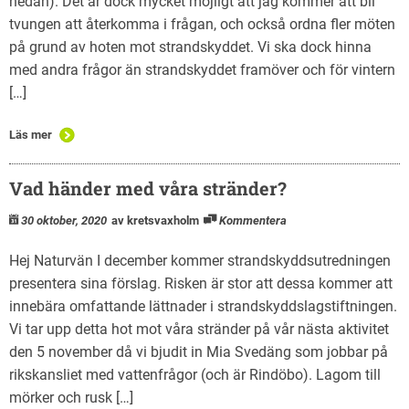
nedan). Det är dock mycket möjligt att jag kommer att bli
tvungen att återkomma i frågan, och också ordna fler möten
på grund av hoten mot strandskyddet. Vi ska dock hinna
med andra frågor än strandskyddet framöver och för vintern
[…]
Läs mer
Vad händer med våra stränder?
30 oktober, 2020
av kretsvaxholm
Kommentera
Hej Naturvän I december kommer strandskyddsutredningen
presentera sina förslag. Risken är stor att dessa kommer att
innebära omfattande lättnader i strandskyddslagstiftningen.
Vi tar upp detta hot mot våra stränder på vår nästa aktivitet
den 5 november då vi bjudit in Mia Svedäng som jobbar på
rikskansliet med vattenfrågor (och är Rindöbo). Lagom till
mörker och rusk […]