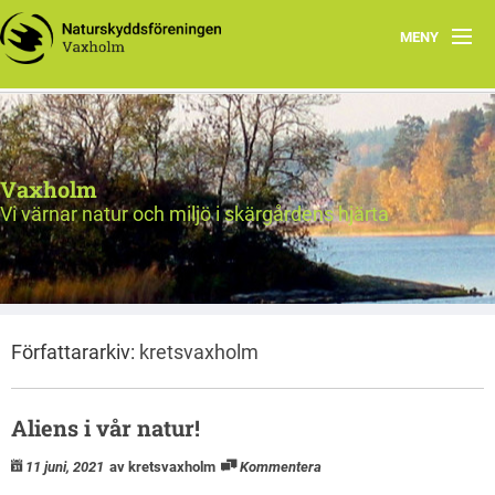
MENY
Välkommen!
Nyheter
Vaxholm
Verksamhet
Vi värnar natur och miljö i skärgårdens hjärta
Natur & miljö
Om oss
Författararkiv:
kretsvaxholm
Länkar
Val 2026
Aliens i vår natur!
11 juni, 2021
av kretsvaxholm
Kommentera