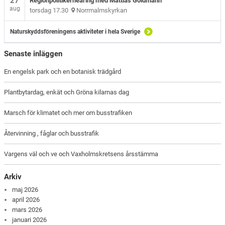
27
Regionpolitikerhearing med Mattias Goldmann
aug
torsdag 17.30
Norrmalmskyrkan
Naturskyddsföreningens aktiviteter i hela Sverige
Senaste inläggen
En engelsk park och en botanisk trädgård
Plantbytardag, enkät och Gröna kilarnas dag
Marsch för klimatet och mer om busstrafiken
Återvinning , fåglar och busstrafik
Vargens väl och ve och Vaxholmskretsens årsstämma
Arkiv
maj 2026
april 2026
mars 2026
januari 2026