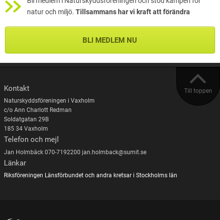
Bli medlem i Naturskyddsföreningen och stöd kampen för
natur och miljö.
Tillsammans har vi kraft att förändra
BLI MEDLEM NU
Kontakt
Till toppen
Naturskyddsföreningen i Vaxholm
c/o Ann Charlott Redman
Soldatgatan 29B
185 34 Vaxholm
Telefon och mejl
Jan Holmbäck 070-7192200 jan.holmback@sumit.se
Länkar
Riksföreningen
Länsförbundet och andra kretsar i Stockholms län