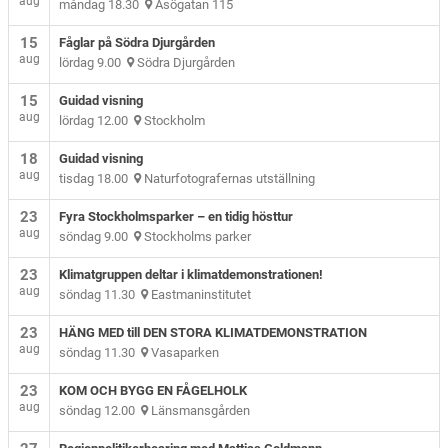
aug
måndag 18.30
Åsögatan 115
15
Fåglar på Södra Djurgården
aug
lördag 9.00
Södra Djurgården
15
Guidad visning
aug
lördag 12.00
Stockholm
18
Guidad visning
aug
tisdag 18.00
Naturfotografernas utställning
23
Fyra Stockholmsparker – en tidig hösttur
aug
söndag 9.00
Stockholms parker
23
Klimatgruppen deltar i klimatdemonstrationen!
aug
söndag 11.30
Eastmaninstitutet
23
HÄNG MED till DEN STORA KLIMATDEMONSTRATION
aug
söndag 11.30
Vasaparken
23
KOM OCH BYGG EN FÅGELHOLK
aug
söndag 12.00
Länsmansgården