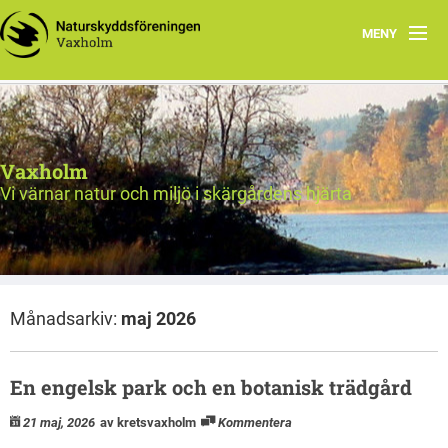
MENY
Välkommen!
Nyheter
Vaxholm
Verksamhet
Vi värnar natur och miljö i skärgårdens hjärta
Natur & miljö
Om oss
Månadsarkiv:
maj 2026
Länkar
Val 2026
En engelsk park och en botanisk trädgård
21 maj, 2026
av kretsvaxholm
Kommentera