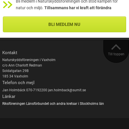
Bli medlem i Naturskyddsföreningen och stöd kampen för
natur och miljö.
Tillsammans har vi kraft att förändra
BLI MEDLEM NU
Kontakt
Till toppen
Naturskyddsföreningen i Vaxholm
c/o Ann Charlott Redman
Soldatgatan 29B
185 34 Vaxholm
Telefon och mejl
Jan Holmbäck 070-7192200 jan.holmback@sumit.se
Länkar
Riksföreningen
Länsförbundet och andra kretsar i Stockholms län