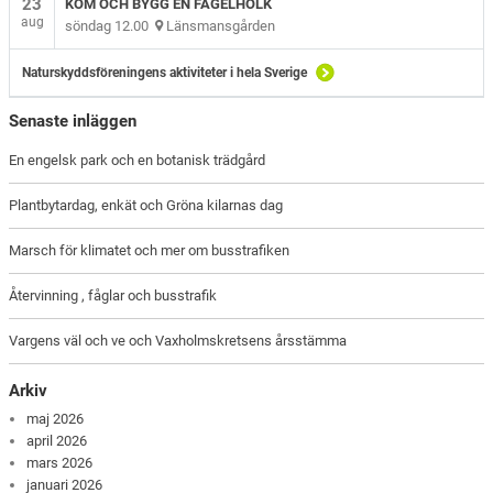
23
KOM OCH BYGG EN FÅGELHOLK
aug
söndag 12.00
Länsmansgården
Naturskyddsföreningens aktiviteter i hela Sverige
Senaste inläggen
En engelsk park och en botanisk trädgård
Plantbytardag, enkät och Gröna kilarnas dag
Marsch för klimatet och mer om busstrafiken
Återvinning , fåglar och busstrafik
Vargens väl och ve och Vaxholmskretsens årsstämma
Arkiv
maj 2026
april 2026
mars 2026
januari 2026