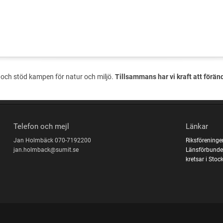
och stöd kampen för natur och miljö.
Tillsammans har vi kraft att förän
Telefon och mejl
Länkar
Jan Holmbäck 070-7192200
Riksföreninge
jan.holmback@sumit.se
Länsförbunde
kretsar i Sto