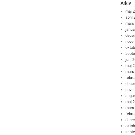
Arkiv
maj 
april
mars
janua
dece
nove
oktob
sept
juni 
maj 
mars
febru
dece
nove
augus
maj 
mars
febru
dece
oktob
sept