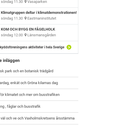
söndag 11.30
Vasaparken
Klimatgruppen deltar i klimatdemonstrationen!
söndag 11.30
Eastmaninstitutet
KOM OCH BYGG EN FÅGELHOLK
söndag 12.00
Länsmansgården
kyddsföreningens aktiviteter i hela Sverige
e inläggen
sk park och en botanisk trädgård
ardag, enkät och Gröna kilarnas dag
ör klimatet och mer om busstrafiken
ing , fåglar och busstrafik
 väl och ve och Vaxholmskretsens årsstämma