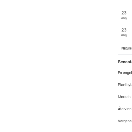
23
aug
23
aug
Naturs
Senast
En engel
Plantbyt
Marsch f
Återvinn
Vargens