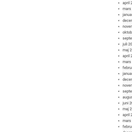
april
mars
janua
dece
nove
oktob
sept
juli 2
maj 
april
mars
febru
janua
dece
nove
sept
augus
juni 
maj 
april
mars
febru