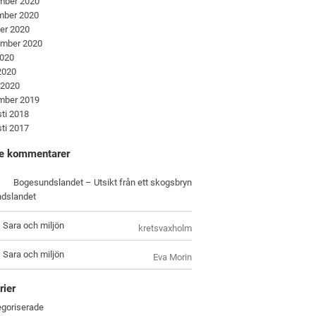
mber 2020
mber 2020
er 2020
ember 2020
2020
 2020
 2020
mber 2019
ti 2018
ti 2017
e kommentarer
Bogesundslandet – Utsikt från ett skogsbryn
dslandet
, Sara och miljön
kretsvaxholm
, Sara och miljön
Eva Morin
rier
goriserade