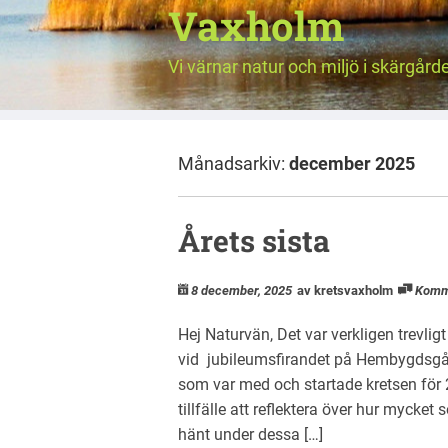
Vaxholm
Vi värnar natur och miljö i skärgård
Månadsarkiv:
december 2025
Årets sista
8 december, 2025
av kretsvaxholm
Komm
Hej Naturvän, Det var verkligen trevl
vid jubileumsfirandet på Hembygdsgårde
som var med och startade kretsen för
tillfälle att reflektera över hur mycke
hänt under dessa […]