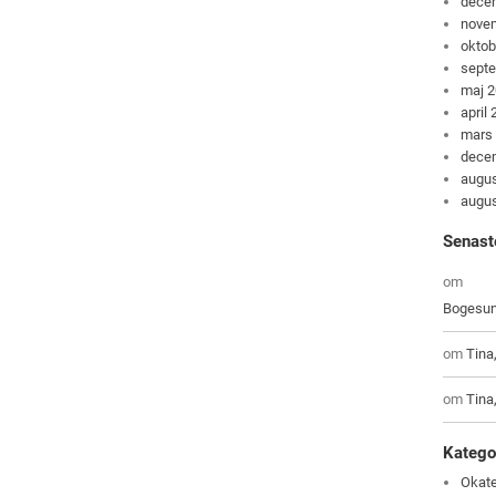
dece
nove
oktob
sept
maj 
april
mars
dece
augus
augus
Senast
om
Bogesun
om
Tina
om
Tina
Katego
Okate