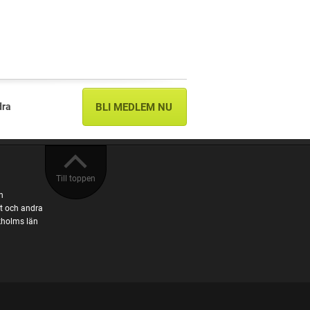
dra
BLI MEDLEM NU
Till toppen
n
t och andra
ckholms län