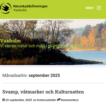
MENY
Välkommen!
Nyheter
Vaxholm
Verksamhet
Vi värnar natur och miljö i skärgårdens hjärta
Natur & miljö
Om oss
Månadsarkiv:
september 2025
Länkar
Val 2026
Svamp, våtmarker och Kulturnatten
25 september, 2025
av kretsvaxholm
Kommentera