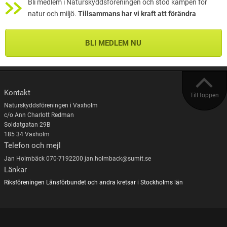
Bli medlem i Naturskyddsföreningen och stöd kampen för
natur och miljö.
Tillsammans har vi kraft att förändra
BLI MEDLEM NU
Kontakt
Till toppen
Naturskyddsföreningen i Vaxholm
c/o Ann Charlott Redman
Soldatgatan 29B
185 34 Vaxholm
Telefon och mejl
Jan Holmbäck 070-7192200 jan.holmback@sumit.se
Länkar
Riksföreningen
Länsförbundet och andra kretsar i Stockholms län