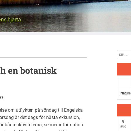
ens hjärta
h en botanisk
Naturs
ra
se om utflykten på söndag till Engelska
rsdag är det dags för nästa exkursion,
9
ör båda aktiviteterna, se mer information
aug