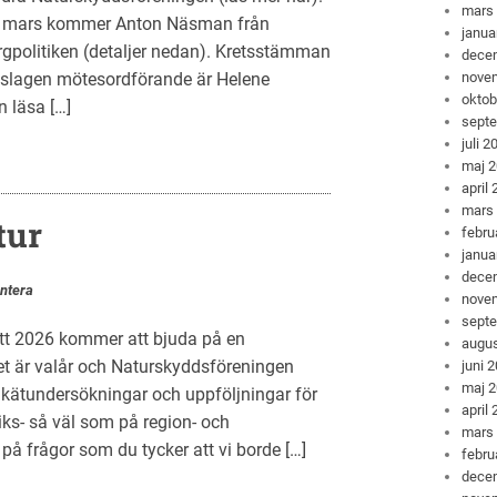
mars
 mars kommer Anton Näsman från
janua
vargpolitiken (detaljer nedan). Kretsstämman
dece
öreslagen mötesordförande är Helene
nove
oktob
 läsa […]
sept
juli 2
maj 
april
mars
tur
febru
janua
dece
ntera
nove
sept
tt 2026 kommer att bjuda på en
augus
 Det är valår och Naturskyddsföreningen
juni 
maj 
kätundersökningar och uppföljningar för
april
riks- så väl som på region- och
mars
 frågor som du tycker att vi borde […]
febru
dece