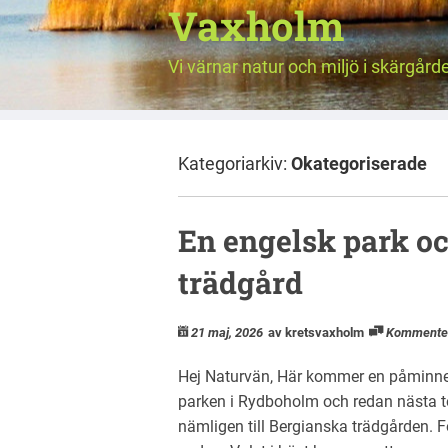
Vaxholm
Vi värnar natur och miljö i skärgård
Kategoriarkiv:
Okategoriserade
En engelsk park oc
trädgård
21 maj, 2026
av kretsvaxholm
Kommente
Hej Naturvän, Här kommer en påminnel
parken i Rydboholm och redan nästa to
nämligen till Bergianska trädgården. F