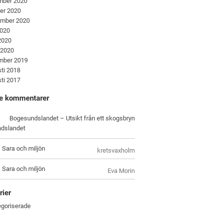
mber 2020
er 2020
ember 2020
2020
 2020
 2020
mber 2019
ti 2018
ti 2017
e kommentarer
Bogesundslandet – Utsikt från ett skogsbryn
dslandet
, Sara och miljön
kretsvaxholm
, Sara och miljön
Eva Morin
rier
goriserade