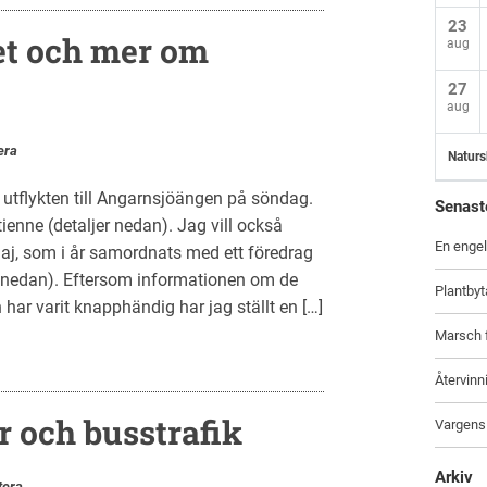
23
et och mer om
aug
27
aug
era
Naturs
utflykten till Angarnsjöängen på söndag.
Senast
ienne (detaljer nedan). Jag vill också
En engel
j, som i år samordnats med ett föredrag
 nedan). Eftersom informationen om de
Plantbyt
har varit knapphändig har jag ställt en […]
Marsch f
Återvinn
r och busstrafik
Vargens
Arkiv
era