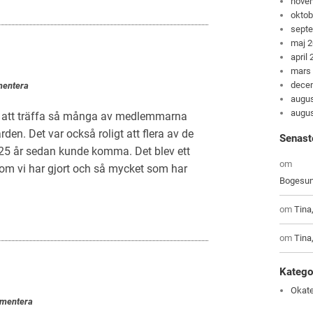
nove
oktob
sept
maj 
april
mars
dece
entera
augus
augus
igt att träffa så många av medlemmarna
n. Det var också roligt att flera av de
Senast
 25 år sedan kunde komma. Det blev ett
om
t som vi har gjort och så mycket som har
Bogesun
om
Tina
om
Tina
Katego
Okate
mentera