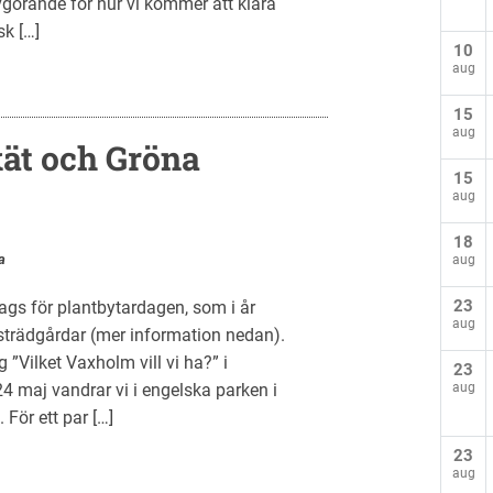
vgörande för hur vi kommer att klara
sk […]
10
aug
15
aug
kät och Gröna
15
aug
18
a
aug
23
ags för plantbytardagen, som i år
aug
trädgårdar (mer information nedan).
ng ”Vilket Vaxholm vill vi ha?” i
23
24 maj vandrar vi i engelska parken i
aug
För ett par […]
23
aug