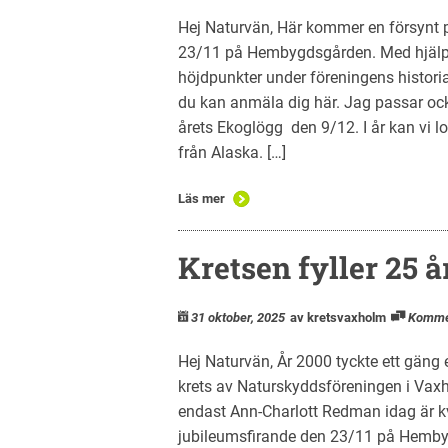
Hej Naturvän, Här kommer en försynt 
23/11 på Hembygdsgården. Med hjälp 
höjdpunkter under föreningens historia
du kan anmäla dig här. Jag passar o
årets Ekoglögg den 9/12. I år kan vi l
från Alaska. […]
Läs mer
Kretsen fyller 25 å
31 oktober, 2025
av kretsvaxholm
Komme
Hej Naturvän, År 2000 tyckte ett gäng e
krets av Naturskyddsföreningen i Vaxh
endast Ann-Charlott Redman idag är kvar
jubileumsfirande den 23/11 på Hemby