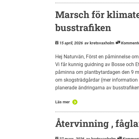
Marsch för klimat
busstrafiken
15 april, 2026
av kretsvaxholm
Komment
Hej Naturvän, Först en påminnelse om 
Vi får kunnig guidning av Bosse och Et
påminna om plantbytardagen den 9 ma
om skogsträdgårdar (mer information
planerade ändringarna av busstrafiken 
Läs mer
Återvinning , fågla
27 mars, 2026
av kretsvaxholm
Komment