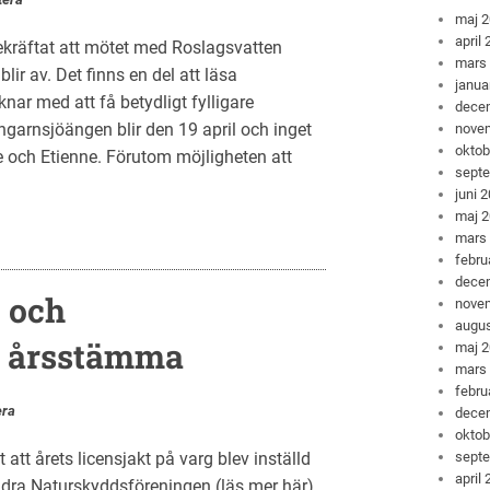
maj 
april
bekräftat att mötet med Roslagsvatten
mars
ir av. Det finns en del att läsa
janua
ar med att få betydligt fylligare
dece
Angarnsjöängen blir den 19 april och inget
nove
oktob
e och Etienne. Förutom möjligheten att
sept
juni 
maj 
mars
febru
dece
 och
nove
augus
 årsstämma
maj 
mars
febru
ra
dece
oktob
 att årets licensjakt på varg blev inställd
sept
april
dra Naturskyddsföreningen (läs mer här).