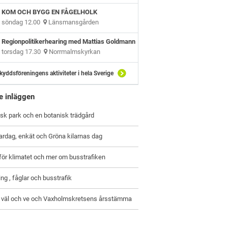
KOM OCH BYGG EN FÅGELHOLK
söndag 12.00
Länsmansgården
Regionpolitikerhearing med Mattias Goldmann
torsdag 17.30
Norrmalmskyrkan
kyddsföreningens aktiviteter i hela Sverige
e inläggen
sk park och en botanisk trädgård
ardag, enkät och Gröna kilarnas dag
ör klimatet och mer om busstrafiken
ing , fåglar och busstrafik
 väl och ve och Vaxholmskretsens årsstämma