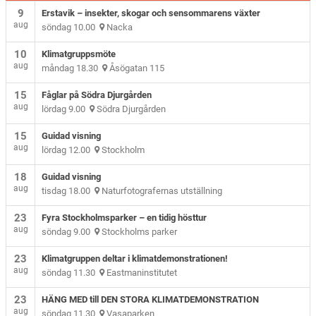
9
Erstavik – insekter, skogar och sensommarens växter
aug
söndag 10.00
Nacka
10
Klimatgruppsmöte
aug
måndag 18.30
Åsögatan 115
15
Fåglar på Södra Djurgården
aug
lördag 9.00
Södra Djurgården
15
Guidad visning
aug
lördag 12.00
Stockholm
18
Guidad visning
aug
tisdag 18.00
Naturfotografernas utställning
23
Fyra Stockholmsparker – en tidig hösttur
aug
söndag 9.00
Stockholms parker
23
Klimatgruppen deltar i klimatdemonstrationen!
aug
söndag 11.30
Eastmaninstitutet
23
HÄNG MED till DEN STORA KLIMATDEMONSTRATION
aug
söndag 11.30
Vasaparken