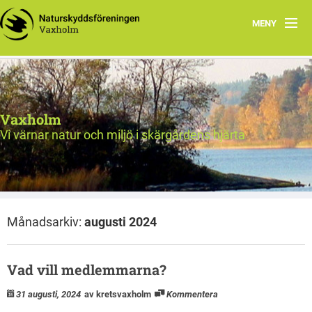
MENY
Välkommen!
Nyheter
Vaxholm
Verksamhet
Vi värnar natur och miljö i skärgårdens hjärta
Natur & miljö
Om oss
Månadsarkiv:
augusti 2024
Länkar
Val 2026
Vad vill medlemmarna?
31 augusti, 2024
av kretsvaxholm
Kommentera