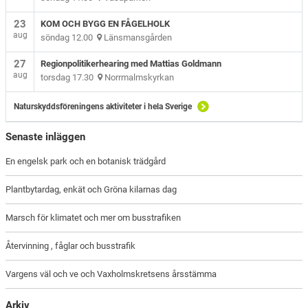
23
KOM OCH BYGG EN FÅGELHOLK
aug
söndag 12.00
Länsmansgården
27
Regionpolitikerhearing med Mattias Goldmann
aug
torsdag 17.30
Norrmalmskyrkan
Naturskyddsföreningens aktiviteter i hela Sverige
Senaste inläggen
En engelsk park och en botanisk trädgård
Plantbytardag, enkät och Gröna kilarnas dag
Marsch för klimatet och mer om busstrafiken
Återvinning , fåglar och busstrafik
Vargens väl och ve och Vaxholmskretsens årsstämma
Arkiv