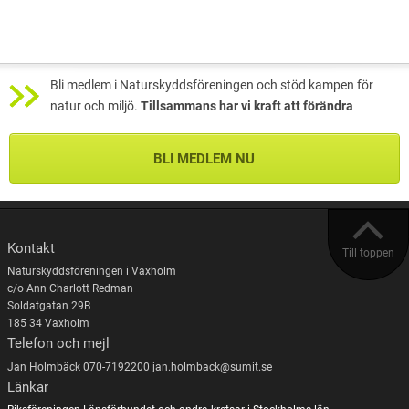
Bli medlem i Naturskyddsföreningen och stöd kampen för
natur och miljö.
Tillsammans har vi kraft att förändra
BLI MEDLEM NU
Kontakt
Till toppen
Naturskyddsföreningen i Vaxholm
c/o Ann Charlott Redman
Soldatgatan 29B
185 34 Vaxholm
Telefon och mejl
Jan Holmbäck 070-7192200 jan.holmback@sumit.se
Länkar