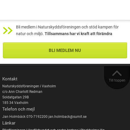
Bli medlem i Naturskyddsföreningen och stöd kampen för
natur och miljö.
Tillsammans har vi kraft att förändra
BLI MEDLEM NU
Kontakt
Till toppen
Naturskyddsföreningen i Vaxholm
c/o Ann Charlott Redman
Soldatgatan 29B
185 34 Vaxholm
Telefon och mejl
Jan Holmbäck 070-7192200 jan.holmback@sumit.se
Länkar