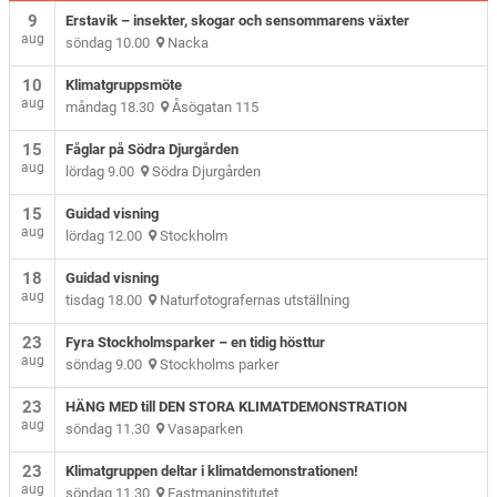
9
Erstavik – insekter, skogar och sensommarens växter
aug
söndag 10.00
Nacka
10
Klimatgruppsmöte
aug
måndag 18.30
Åsögatan 115
15
Fåglar på Södra Djurgården
aug
lördag 9.00
Södra Djurgården
15
Guidad visning
aug
lördag 12.00
Stockholm
18
Guidad visning
aug
tisdag 18.00
Naturfotografernas utställning
23
Fyra Stockholmsparker – en tidig hösttur
aug
söndag 9.00
Stockholms parker
23
HÄNG MED till DEN STORA KLIMATDEMONSTRATION
aug
söndag 11.30
Vasaparken
23
Klimatgruppen deltar i klimatdemonstrationen!
aug
söndag 11.30
Eastmaninstitutet