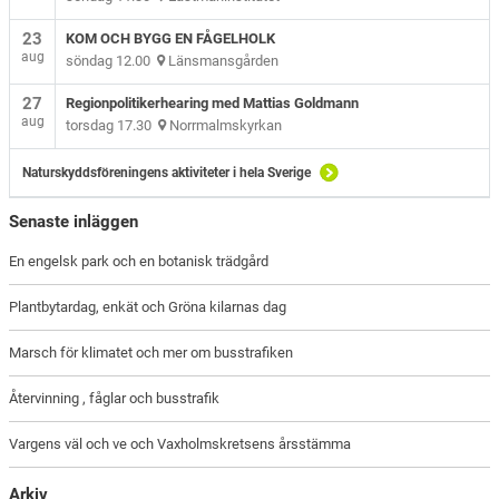
23
KOM OCH BYGG EN FÅGELHOLK
aug
söndag 12.00
Länsmansgården
27
Regionpolitikerhearing med Mattias Goldmann
aug
torsdag 17.30
Norrmalmskyrkan
Naturskyddsföreningens aktiviteter i hela Sverige
Senaste inläggen
En engelsk park och en botanisk trädgård
Plantbytardag, enkät och Gröna kilarnas dag
Marsch för klimatet och mer om busstrafiken
Återvinning , fåglar och busstrafik
Vargens väl och ve och Vaxholmskretsens årsstämma
Arkiv