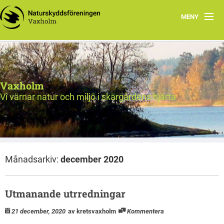
MENY
Välkommen!
Nyheter
Vaxholm
Verksamhet
Vi värnar natur och miljö i skärgårdens hjärta
Natur & miljö
Om oss
Månadsarkiv:
december 2020
Länkar
Val 2026
Utmanande utrredningar
21 december, 2020
av kretsvaxholm
Kommentera