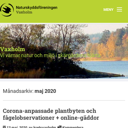
MENY
Välkommen!
Nyheter
Vaxholm
Verksamhet
Vi värnar natur och miljö i skärgårdens hjärta
Natur & miljö
Om oss
Månadsarkiv:
maj 2020
Länkar
Val 2026
Corona-anpassade plantbyten och
fågelobservationer + online-gäddor
13 maj, 2020
av kretsvaxholm
Kommentera