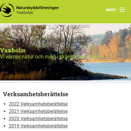
MENY
Välkommen!
Nyheter
Vaxholm
Verksamhet
Vi värnar natur och miljö i skärgårdens hjärta
Natur & miljö
Om oss
Verksamhetsberättelse
Länkar
2022 Verksamhetsberättelse
Val 2026
2021 Verksamhetsberättelse
2020 Verksamhetsberättelse
2019 Verksamhetsberättelse