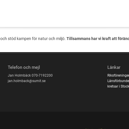
och stöd kampen för natur och miljö.
Tillsammans har vi kraft att förän
Telefon och mejl
Länkar
Jan Holmbäck 070-7192200
Riksföreninge
jan.holmback@sumit.se
Länsförbunde
kretsar i Sto