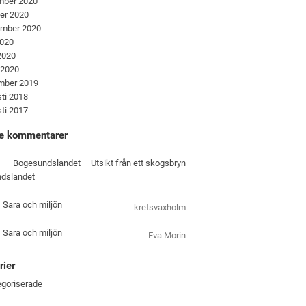
mber 2020
er 2020
ember 2020
2020
 2020
 2020
mber 2019
ti 2018
ti 2017
e kommentarer
Bogesundslandet – Utsikt från ett skogsbryn
dslandet
, Sara och miljön
kretsvaxholm
, Sara och miljön
Eva Morin
rier
goriserade