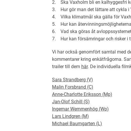
2. Ska Vaxholm bli en kalhyggesfri
3. Hur gör man det lättare att cykla 
4. Vilka klimatmål ska gälla för Vax
5. Hur kan återvinningsmöjligheterna
6. Vad ska göras åt avloppssysteme
7. Hur kan försämringar och risker i 
Vi har också genomfört samtal med de po
kommentarer kring enkätfrågorna. Sam
trailer till dem
här
. De individuella film
Sara Strandberg (V)
Malin Forsbrand (C)
Anne-Charlotte Eriksson (Mp)
Jan-Olof Schill (S)
Ingemar Wemmenhög (Wp)
Lars Lindgren (M)
Michael Baumgarten (L)