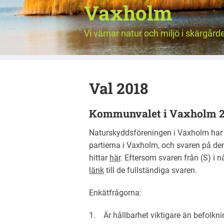
Vaxholm
Vi värnar natur och miljö i skärgård
Val 2018
Kommunvalet i Vaxholm 2
Naturskyddsföreningen i Vaxholm har sk
partierna i Vaxholm, och svaren på d
hittar
här
. Eftersom svaren från (S) i 
länk
till de fullständiga svaren.
Enkätfrågorna:
1. Är hållbarhet viktigare än befolkn