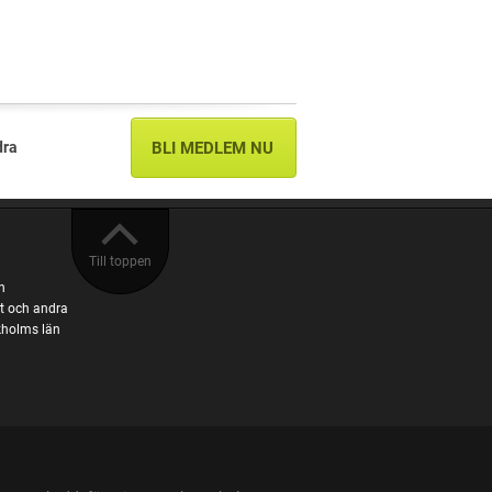
dra
BLI MEDLEM NU
Till toppen
n
t och andra
ckholms län