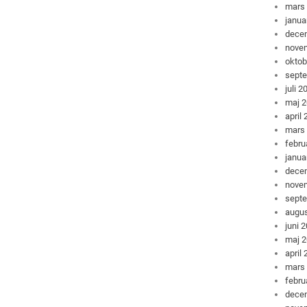
mars
janua
dece
nove
oktob
sept
juli 2
maj 
april
mars
febru
janua
dece
nove
sept
augus
juni 
maj 
april
mars
febru
dece