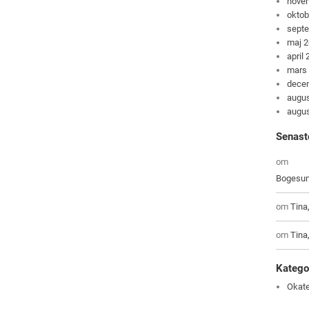
nove
oktob
sept
maj 
april
mars
dece
augus
augus
Senast
om
Bogesun
om
Tina
om
Tina
Katego
Okate