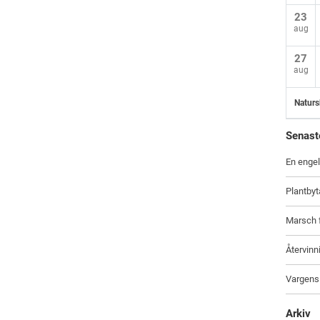
23
aug
27
aug
Naturs
Senast
En engel
Plantbyt
Marsch f
Återvinn
Vargens
Arkiv