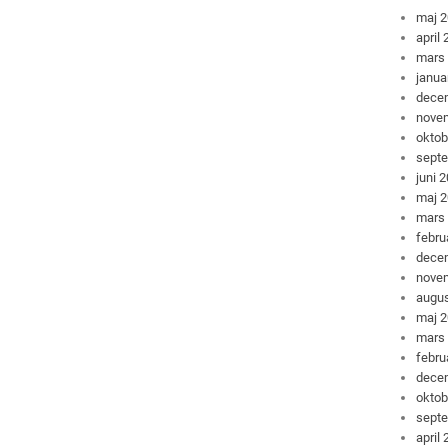
maj 
april
mars
janua
dece
nove
oktob
sept
juni 
maj 
mars
febru
dece
nove
augus
maj 
mars
febru
dece
oktob
sept
april