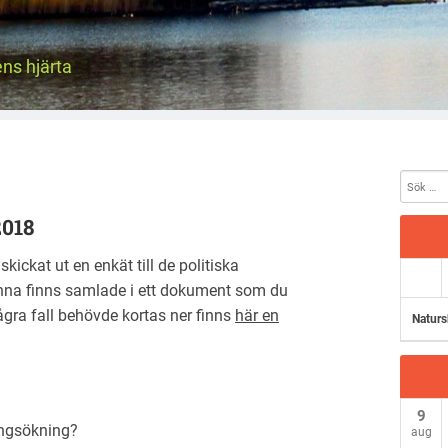
ens hjärta
018
ickat ut en enkät till de politiska
enna finns samlade i ett dokument som du
några fall behövde kortas ner finns
här en
Naturs
9
ingsökning?
aug