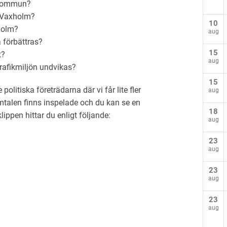
 kommun?
i Vaxholm?
10
holm?
aug
 förbättras?
15
t?
aug
trafikmiljön undvikas?
15
litiska företrädarna där vi får lite fler
aug
talen finns inspelade och du kan se en
18
klippen hittar du enligt följande:
aug
23
aug
23
aug
23
aug