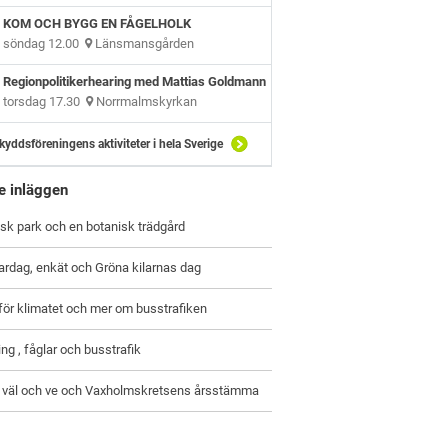
KOM OCH BYGG EN FÅGELHOLK
söndag 12.00
Länsmansgården
Regionpolitikerhearing med Mattias Goldmann
torsdag 17.30
Norrmalmskyrkan
kyddsföreningens aktiviteter i hela Sverige
e inläggen
sk park och en botanisk trädgård
ardag, enkät och Gröna kilarnas dag
ör klimatet och mer om busstrafiken
ing , fåglar och busstrafik
 väl och ve och Vaxholmskretsens årsstämma