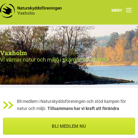
MENY
Välkommen!
Nyheter
Vaxholm
Verksamhet
Vi värnar natur och miljö i skärgårdens hjärta
Natur & miljö
Om oss
Länkar
Bli medlem i Naturskyddsföreningen och stöd kampen för
natur och miljö.
Tillsammans har vi kraft att förändra
Val 2026
BLI MEDLEM NU