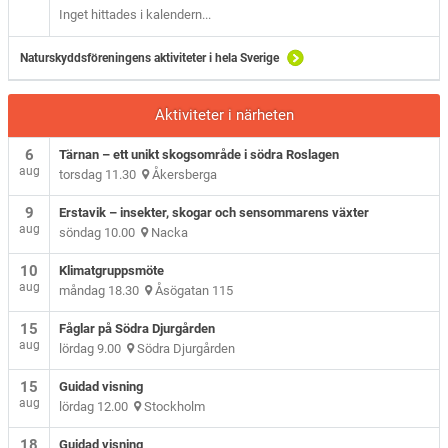
Inget hittades i kalendern...
Naturskyddsföreningens aktiviteter i hela Sverige
Aktiviteter i närheten
6
Tärnan – ett unikt skogsområde i södra Roslagen
aug
torsdag 11.30
Åkersberga
9
Erstavik – insekter, skogar och sensommarens växter
aug
söndag 10.00
Nacka
10
Klimatgruppsmöte
aug
måndag 18.30
Åsögatan 115
15
Fåglar på Södra Djurgården
aug
lördag 9.00
Södra Djurgården
15
Guidad visning
aug
lördag 12.00
Stockholm
18
Guidad visning