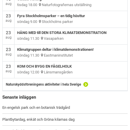
aug
tisdag 18.00
Naturfotografernas utställning
23
Fyra Stockholmsparker – en tidig hösttur
aug
söndag 9.00
Stockholms parker
23
HÄNG MED till DEN STORA KLIMATDEMONSTRATION
aug
söndag 11.30
Vasaparken
23
Klimatgruppen deltar i klimatdemonstrationen!
aug
söndag 11.30
Eastmaninstitutet
23
KOM OCH BYGG EN FÅGELHOLK
aug
söndag 12.00
Länsmansgården
Naturskyddsföreningens aktiviteter i hela Sverige
Senaste inläggen
En engelsk park och en botanisk trädgård
Plantbytardag, enkät och Gröna kilarnas dag