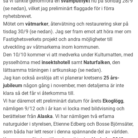
så vi tänkte genomföra en
svamputflykt
nu på söndag 28/9
(se nedan), vilket jag preliminärt flaggade för i förra
nyhetsbrevet.
Mötet om
våtmarker
, återvätning och restaurering sker på
tisdag 30/9 (se nedan). Jag ser fram emot att höra mer om
Fastighetsverkets projekt och andra möjligheter till
utveckling av våtmarkerna inom kommunen.
Den 10/10 kommer vi att medverka under Kulturnatten, med
pysselhörna med
insektshotell
samt
Naturfalken
, den
lättsamma träningen i artkunskap (se nedan).
Jag kan också avslöja att vi planerar kretsens
25 års-
jubileum
någon gång i november, men detaljerna är inte
klara så det får vi återkomma till.
Vi har däremot ett preliminärt datum för årets
Ekoglögg
,
nämligen 9/12 och i år kan vi locka med bildvisning och
berättelser från
Alaska
. Vi har nämligen två erfarna
naturguider i styrelsen, Etienne Edberg och Bosse Björnsäter,
som båda har lett resor i denna spännande del av världen.