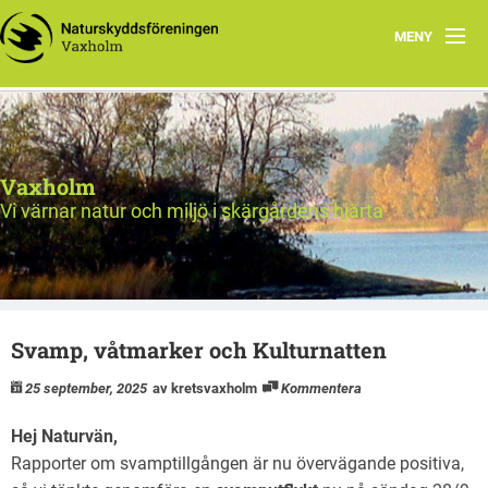
MENY
Välkommen!
Nyheter
Vaxholm
Verksamhet
Vi värnar natur och miljö i skärgårdens hjärta
Natur & miljö
Om oss
Svamp, våtmarker och Kulturnatten
Länkar
25 september, 2025
av kretsvaxholm
Kommentera
Val 2026
Hej Naturvän,
Rapporter om svamptillgången är nu övervägande positiva,